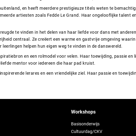
buitenland, en heeft meerdere prestigieuze titels weten te bemachtig
de artiesten zoals Fedde Le Grand. Haar ongelooflijke talent en 
vreugde te vinden in het delen van haar liefde voor dans met anderen
rijheid centraal. Ze creëert een warme en gastvrije omgeving waarin 
r leerlingen helpen hun eigen weg te vinden in de danswereld.
piratiebron en een rolmodel voor velen. Haar toewijding, passie en lie
iefde mentor voor iedereen die haar pad kruist.
nspirerende lerares en een vriendelijke ziel. Haar passie en toewijdi
Workshops
Basisonderwijs
Cultuurdag/CKV