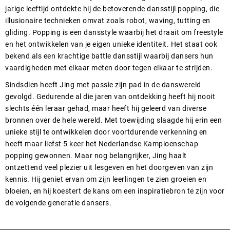
jarige leeftijd ontdekte hij de betoverende dansstijl popping, die
illusionaire technieken omvat zoals robot, waving, tutting en
gliding. Popping is een dansstyle waarbij het draait om freestyle
en het ontwikkelen van je eigen unieke identiteit. Het staat ook
bekend als een krachtige battle dansstijl waarbij dansers hun
vaardigheden met elkaar meten door tegen elkaar te strijden.
Sindsdien heeft Jing met passie zijn pad in de danswereld
gevolgd. Gedurende al die jaren van ontdekking heeft hij nooit
slechts één leraar gehad, maar heeft hij geleerd van diverse
bronnen over de hele wereld. Met toewijding slaagde hij erin een
unieke stijl te ontwikkelen door voortdurende verkenning en
heeft maar liefst 5 keer het Nederlandse Kampioenschap
popping gewonnen. Maar nog belangrijker, Jing haalt
ontzettend veel plezier uit lesgeven en het doorgeven van zijn
kennis. Hij geniet ervan om zijn leerlingen te zien groeien en
bloeien, en hij koestert de kans om een inspiratiebron te zijn voor
de volgende generatie dansers.