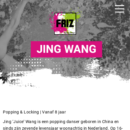
JING WANG
Popping & Locking | Vanaf 8 jaar
Jing ‘Juice’ Wang is een popping danser geboren in China en
sinds zijn zevende levensjaar woonachtig in Nederland. Op 16-